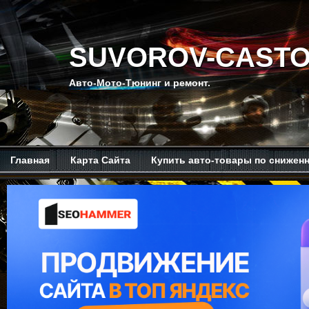
SUVOROV-CASTO
Авто-Мото-Тюнинг и ремонт.
Главная
Карта Сайта
Купить авто-товары по снижен
Мой канал на Ютубе.
Обо мне.
Рекомендую изучить.