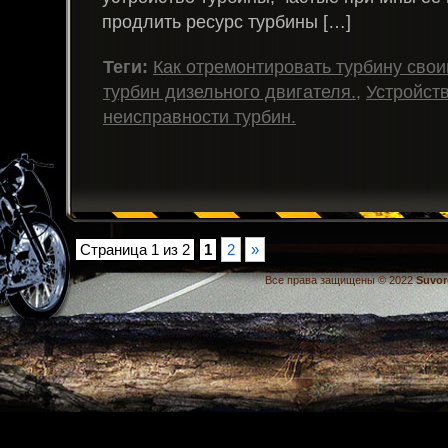
продлить ресурс турбины […]
Теги:
Как отремонтировать турбину сво
турбин дизельного двигателя.
,
Устройст
неисправности турбин.
Страница 1 из 2
1
2
»
Все права защищены © 2022
Suvor