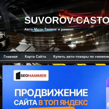
SUVOROV-CASTO
Авто-Мото-Тюнинг и ремонт.
Главная
Карта Сайта
Купить авто-товары по снижен
Мой канал на Ютубе.
Обо мне.
Рекомендую изучить.