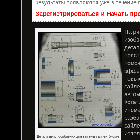
результаты появляются уже в течение 
Зарегистрироваться и Начать п
На ри
изобр
детал
присп
помож
эффек
новых
сайле
автом
Кстат
инома
разб
сайле
испол
Детали приспособления для замены сайлентблоков