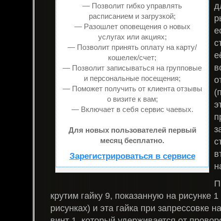
д
— Позволит гибко управлять
расписанием и загрузкой;
р
— Разошлет оповещения о новых
е
услугах или акциях;
с
— Позволит принять оплату на карту/
е
кошелек/счет;
в
— Позволит записываться на групповые
и персональные посещения;
о
— Поможет получить от клиента отзывы
(
о визите к вам;
э
— Включает в себя сервис чаевых.
п
з
Для новых пользователей первый
месяц бесплатно.
с
в
Зарегистрироваться в сервисе
н
П
крутим гайку 9, показанную на рисунке 1 
рисунках) и эта гайка при запрессовке н
винт 1, который удерживается от прово