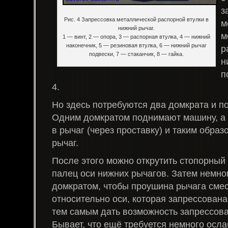
з
Рис. 4 Запрессовка металлической распорной втулки в
м
нижний рычаг.
м
1 — винт, 2 — опора, 3 — распорная втулка, 4 — нижний
наконечник, 5 — резиновая втулка, 6 — нижний рычаг
р
подвески, 7 — стаканчик, 8 — гайка.
н
п
4.
Но здесь потребуются два домкрата и п
Одним домкратом поднимают машину, а
в рычаг (через проставку) и таким обра
рычаг.
После этого можно открутить стопорный 
палец оси нижних рычагов. Затем немно
домкратом, чтобы проушина рычага сме
относительно оси, которая запрессована
тем самым дать возможность запрессова
Бывает, что ещё требуется немного ослаб