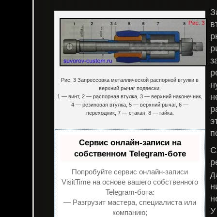
З
в
р
р
з
р
Рис. 3 Запрессовка металлической распорной втулки в
н
верхний рычаг подвески.
н
1 — винт, 2 — распорная втулка, 3 — верхний наконечник,
4 — резиновая втулка, 5 — верхний рычаг, 6 —
р
переходник, 7 — стакан, 8 — гайка.
э
п
Сервис онлайн-записи на
С
собственном Telegram-боте
р
Попробуйте сервис онлайн-записи
д
VisitTime на основе вашего собственного
н
Telegram-бота:
н
— Разгрузит мастера, специалиста или
У
компанию;