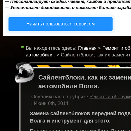
—
Персонализирует скидки, чаевые, кэшбэк и предопла
—
Увеличивает доходимость и помогает больше зара
Начать пользоваться сервисом
Вы находитесь здесь:
Главная
>
Ремонт и о
автомобиля.
> Сайлентблоки, как их заменит
Сайлентблоки, как их замени
автомобиле Волга.
Опубликовано в рубрике
Ремонт и обслуж
| Июнь 6th, 2014
Замена сайлентблоков передней под
Волга и инструмент для этого.
Передняя подвеска автомобиля Волга, м