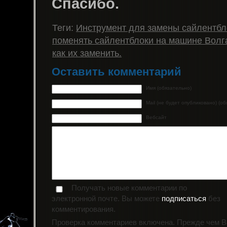
Спасибо.
Теги:
Инструмент для замены сайлентбл
поменять сайлентблоки на машине Волг
как их заменить.
Оставить комментарий
Имя (обязательно)
Mail (не будет опубликовано) (о
Вебсайт
Получать новые комментарии по
электронной почте. Вы можете
подписаться
без
комментирования.
Проверка комментариев включена. Прежде чем 