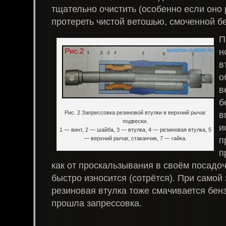
тщательно очистить (особенно если оно 
протереть чистой ветошью, смоченной б
П
н
в
о
в
б
Рис. 2 Запрессовка резиновой втулки в верхний рычаг
в
подвески.
и
1 — винт, 2 — шайба, 3 — втулка, 4 — резиновая втулка, 5
п
— верхний рычаг, стаканчик, 7 — гайка.
п
как от проскальзывания в своём посадоч
быстро износится (сотрётся). При самой
резиновая втулка тоже смачивается бен
прошла запрессовка.