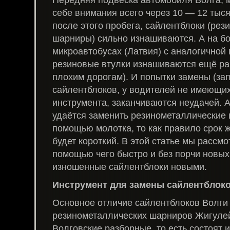
себе внимания всего через 10 — 12 тыся
после этого пробега, сайлентблоки (рез
шарниры) сильно изнашиваются. А на б
микроавтобусах (Латвия) с аналогичной 
резиновые втулки изнашиваются ещё ра
плохим дорогам). И попытки замены (за
сайлентблоков, у водителей не имеющи
инструмента, заканчиваются неудачей. А
удаётся заменить резинометаллические
помощью молотка, то как правило срок 
будет короткий. В этой статье мы рассмот
помощью чего быстро и без порчи новых
изношенные сайлентблоки новыми.
Инструмент для замены сайлентблоко
Основное отличие сайлентблоков Волги
резинометаллических шарниров Жигулей,
Волговские разборные, то есть состоят и