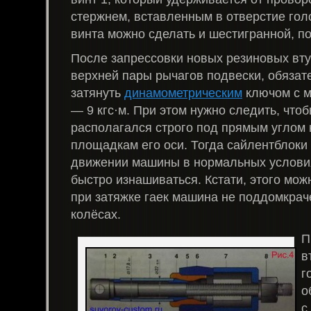
стержнем, вставленным в отверстие голо
винта можно сделать и шестигранной, по
После запрессовки новых резиновых втул
верхней пары рычагов подвески, обязат
затянуть
динамометрическим
ключом с м
— 9 кгс·м. При этом нужно следить, что
располагался строго под прямым углом
площадкам его оси. Тогда сайлентблоки 
движении машины в нормальных условия
быстро изнашиваться. Кстати, этого мож
при затяжке гаек машина не поддомкраче
колёсах.
П
в
г
о
с