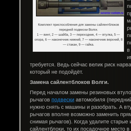
п
п
м
Комплект приспособления для замены сайлентблоков
р
передней подвески Волги.
п
1 — винт, 2 — шайба, 3 — переходник, 4 — втулка, 5 —
опора, 6 — наконечник нижний, 7 — наконечник верхний, 8
п
— стакан, 9 — гайка.
в
и
требуется. Ведь сейчас велик риск нарва
который не подойдёт.
Замена сайлентблоков Волги.
Перед началом замены резиновых втуло
рычагов
подвески
автомобиля (передний
нужно снять с машины и разобрать. А вт
рычагов вполне возможно заменить пря
снимая рычагов). Когда удалите старые
сайлентблоки, то их посадочное место в