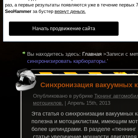
раз, а первые результаты появляются уже в течение первых 7 
SeoHammer
за бустер
вернут деньги.
Начать продвижение сайта
Вы находитесь здесь:
Главная
>Записи с мет
синхронизировать карбюраторы.
’
Синхронизация вакуумных к
Опубликовано в рубрике
Тюнинг автомоби
мотоциклов.
| Апрель 15th, 2013
Эта статья о синхронизации вакуумных 
полезна и мотоциклистам, имеющим мот
более цилиндрами. В разделе «тюннинг
статье увеличение мощности двигателя 