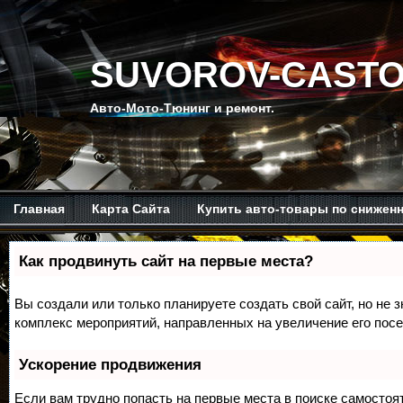
SUVOROV-CASTO
Авто-Мото-Тюнинг и ремонт.
Главная
Карта Сайта
Купить авто-товары по снижен
Мой канал на Ютубе.
Обо мне.
Рекомендую изучить.
Как продвинуть сайт на первые места?
Вы создали или только планируете создать свой сайт, но не з
комплекс мероприятий, направленных на увеличение его пос
Ускорение продвижения
Если вам трудно попасть на первые места в поиске самосто