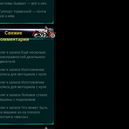
системы бывают — всё о них.
Суппорт тормозной — почти
всё о нём.
Свежие
Комментарии
олег
к записи
Ещё несколько
неисправностей дизельного
двигателя.
олег
к записи
Изготовление
колеса для мотоцикла с нуля.
олег
к записи
Изготовление
колеса для мотоцикла с нуля.
олег
к записи
Лобовое стекло
машины с подогревом.
олег
к записи
Что может быть
на машине из-за плохого
контакта «массы».