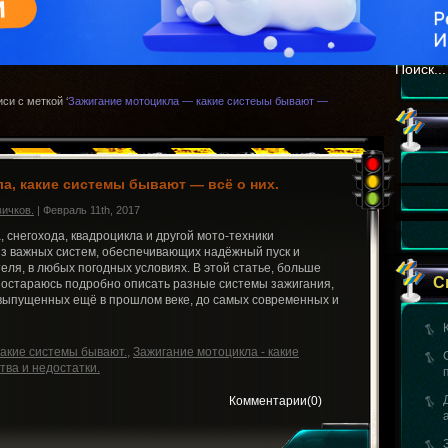
си с меткой ‘
Зажигание мотоцикла — какие систеыы бывают —
а, какие системы бывают — всё о них.
вичков.
| Февраль 11th, 2017
 снегохода, квадроцикла и другой мото-техники
з важных систем, обеспечивающих надёжный пуск и
ля, в любых погодных условиях. В этой статье, больше
С
 постараюсь подробно описать разные системы зажигания,
 выпущенных ещё в прошлом веке, до самых современных и
какие системы бывают.
,
Зажигание мотоцикла - какие
ва и недостатки.
Комментарии
(0)