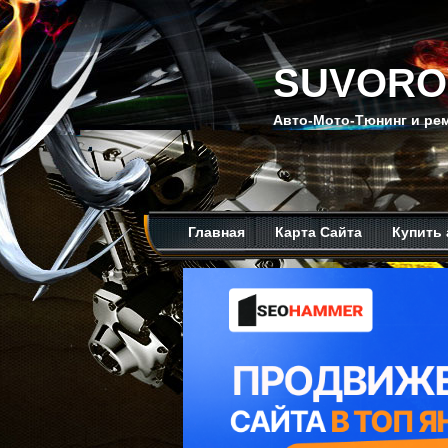
SUVORO
Авто-Мото-Тюнинг и рем
Главная
Карта Сайта
Купить 
Мой канал на Ютубе.
Обо мне.