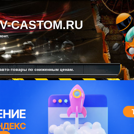
V-CASTOM.RU
онт.
авто-товары по сниженным ценам.
Рекомендую изучить.