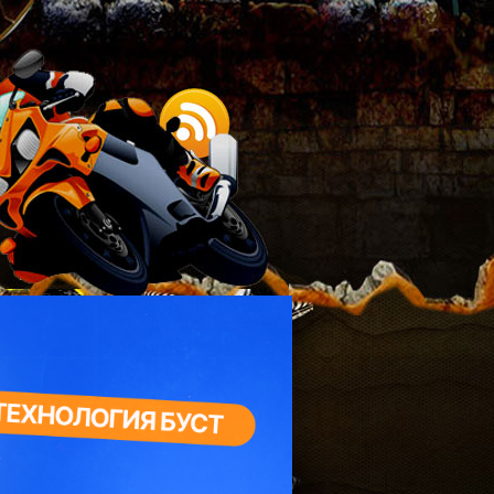
Страницы
Карта Сайта
Купить авто-товары по
сниженным ценам.
Мой канал на Ютубе.
Обо мне.