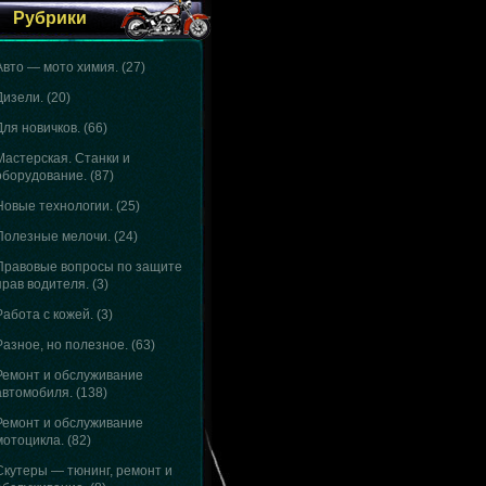
Рубрики
Авто — мото химия.
(27)
Дизели.
(20)
Для новичков.
(66)
Мастерская. Станки и
оборудование.
(87)
Новые технологии.
(25)
Полезные мелочи.
(24)
Правовые вопросы по защите
прав водителя.
(3)
Работа с кожей.
(3)
Разное, но полезное.
(63)
Ремонт и обслуживание
автомобиля.
(138)
Ремонт и обслуживание
мотоцикла.
(82)
Скутеры — тюнинг, ремонт и