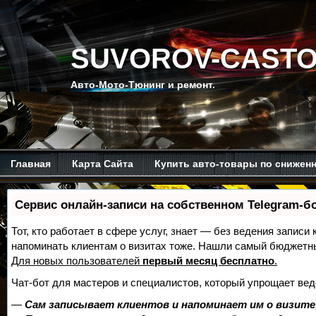
SUVOROV-CASTO
Авто-Мото-Тюнинг и ремонт.
Главная
Карта Сайта
Купить авто-товары по снижен
Мой канал на Ютубе.
Обо мне.
Рекомендую изучить.
Сервис онлайн-записи на собственном Telegram-б
Тот, кто работает в сфере услуг, знает — без ведения записи 
напоминать клиентам о визитах тоже. Нашли самый бюджетн
Для новых пользователей
первый месяц бесплатно
.
Чат-бот для мастеров и специалистов, который упрощает вед
—
Сам записывает клиентов и напоминает им о визите