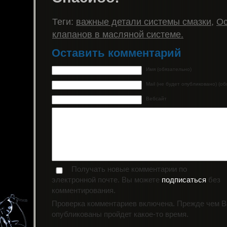
Теги:
важные детали системы смазки
,
Ос
клапанов в масляной системе.
Оставить комментарий
Имя (обязательно)
Mail (не будет опубликовано) (о
Вебсайт
Получать новые комментарии по
электронной почте. Вы можете
подписаться
без
комментирования.
Проверка комментариев включена. Прежде чем 
опубликованы пройдет какое-то время.