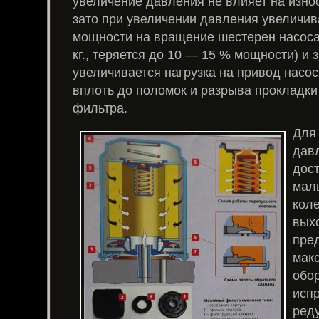
увеличение давления не влияет на изно
зато при увеличении давления увеличив
мощности на вращение шестерен насоса
кг., теряется до 10 — 15 % мощности) и 
увеличивается нагрузка на привод насос
вплоть до поломок и разрыва прокладки
фильтра.
Для 
дав
дос
мал
кол
вых
пре
мак
обор
исп
ред