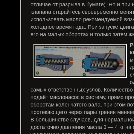
отличае от разрыва в бумаге). Но и при 
клапана старайтесь своевременно менят
использовать масло рекомендуемой вязк
холодное время года. При запуске двиг
его на малых оборотах и только затем жм
Р
к
м
д
с
о
самых ответственных узлов. Количество
подаёт маслонасос в систему, прямо пр
оборотам коленчатого вала, при этом по
протекающего через пары трения меняет
В большинстве случаев, для нормальной
достаточно давления масла 3 — 4 кг на