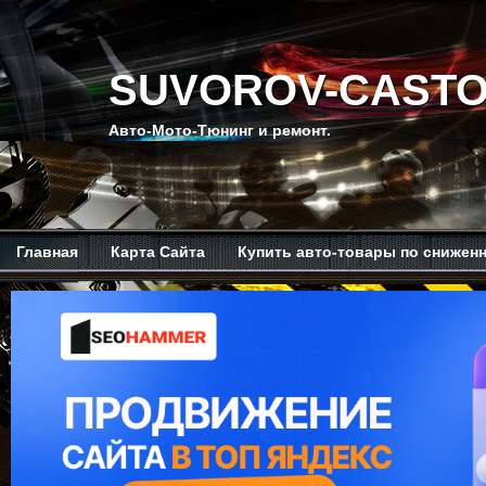
SUVOROV-CASTO
Авто-Мото-Тюнинг и ремонт.
Главная
Карта Сайта
Купить авто-товары по снижен
Мой канал на Ютубе.
Обо мне.
Рекомендую изучить.