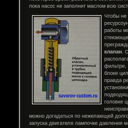
пока насос не заполнит маслом всю сист
Чтобы не 
ресурсоу
работы м
стекающе
прегражд
клапан
. 
располаг
фильтре, 
блоке цил
правда р
установки
подводящ
головке 
неисправн
можно догадаться по нежелающей долго
запуска двигателя лампочке давления м