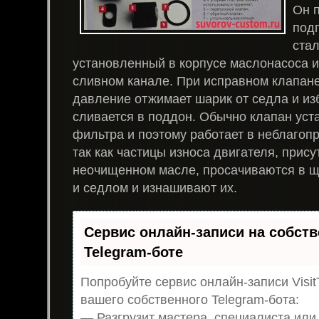
Он 
под
ста
установленный в корпусе маслонасоса и
сливном канале. При исправном клапан
давление отжимает шарик от седла и из
сливается в поддон. Обычно клапан уст
фильтра и поэтому работает в неблагоп
так как частицы износа двигателя, прис
неочищенном масле, просачиваются в 
и седлом и изнашивают их.
Сервис онлайн-записи на собст
Telegram-боте
Попробуйте сервис онлайн-записи Visit
вашего собственного Telegram-бота:
— Разгрузит мастера, специалиста или