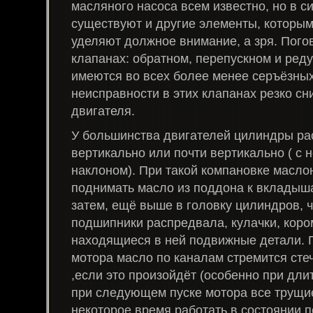
масляного насоса всем известно, но в с
существуют и другие элементы, которы
уделяют должное внимание, а зря.
Погов
клапанах: обратном, перепускном и ред
имеются во всех более менее серъёзных
неисправности в этих клапанах резко с
двигателя.
У большинства двигателей цилиндры р
вертикально или почти вертикально ( с
наклоном). При такой компановке масло
поднимать масло из поддона к вкладыш
затем, ещё выше в головку цилиндров, 
подшипники распредвала, кулачки, коро
находящиеся в ней подвижные детали. 
мотора масло по каналам стремится стеч
,если это произойдёт (особенно при длит
при следующем пуске мотора все трущи
некоторое время работать в состоянии п