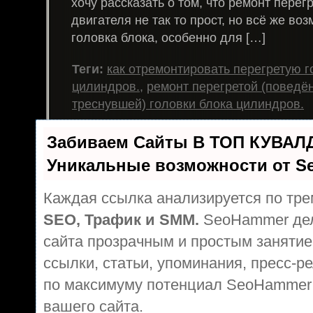
хочу рассказать о том, что ремонт перег
двигателя не так то прост, но всё же во
головка блока, особенно для […]
Теги:
как отремонтировать перегретую г
цилиндров.
,
ремонт перегретой (поведё
треснувшей) головки блока цилиндров.
Забиваем Сайты В ТОП КУВАЛ
Уникальные возможности от 
Каждая ссылка анализируется по тре
SEO, Трафик и SMM.
SeoHammer дел
сайта прозрачным и простым занятие
ссылки, статьи, упоминания, пресс-р
по максимуму потенциал SeoHammer
вашего сайта.