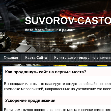
SUVOROV-CASTO
Авто-Мото-Тюнинг и ремонт.
Главная
Карта Сайта
Купить авто-товары по снижен
Мой канал на Ютубе.
Обо мне.
Рекомендую изучить.
Как продвинуть сайт на первые места?
Вы создали или только планируете создать свой сайт, но не з
комплекс мероприятий, направленных на увеличение его пос
Ускорение продвижения
Если вам трудно попасть на первые места в поиске самосто