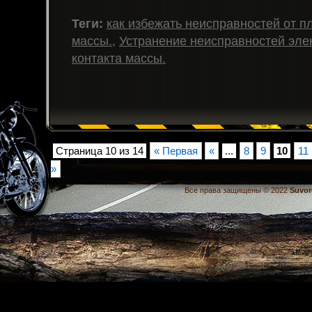
Теги:
как избежать неисправностей от п
массы.
,
Устранение неисправностей элек
контакта массы.
Страница 10 из 14
« Первая
«
...
8
9
10
11
»
Все права защищены © 2022
Suvor