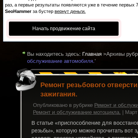
раз, а первые результаты появляются уже в течение первых 7 
SeoHammer
за бустер
вернут деньги.
Начать продвижение сайта
Вы находитесь здесь:
Главная
>Архивы рубри
обслуживание автомобиля.
’
Ремонт резьбового отверсти
зажигания.
Опубликовано в рубрике
Ремонт и обслуж
Ремонт и обслуживание мотоцикла.
| Март 
В статье «приспособление для восстано
резьбы», которую можно прочитать вот з