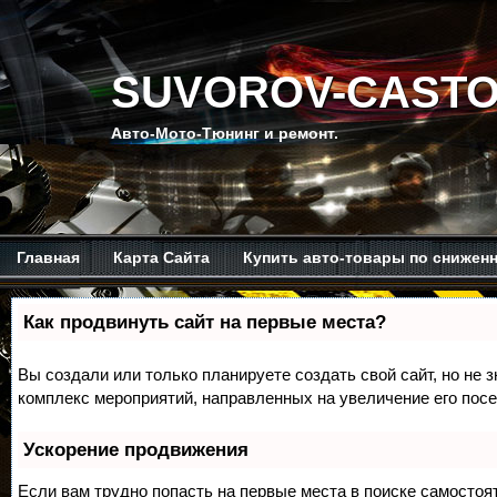
SUVOROV-CASTO
Авто-Мото-Тюнинг и ремонт.
Главная
Карта Сайта
Купить авто-товары по снижен
Мой канал на Ютубе.
Обо мне.
Рекомендую изучить.
Как продвинуть сайт на первые места?
Вы создали или только планируете создать свой сайт, но не з
комплекс мероприятий, направленных на увеличение его пос
Ускорение продвижения
Если вам трудно попасть на первые места в поиске самосто