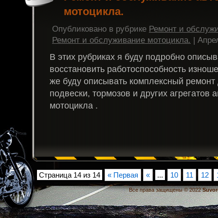
мотоцикла.
Опубликовано в рубрике
Ремонт и обслуж
Ремонт и обслуживание мотоцикла.
| Апре
В этих рубриках я буду подробно описыва
восстановить работоспособность изноше
же буду описывать комплексный ремонт 
подвески, тормозов и других агрегатов 
мотоцикла .
Страница 14 из 14
« Первая
«
...
10
11
12
Все права защищены © 2022
Suvor