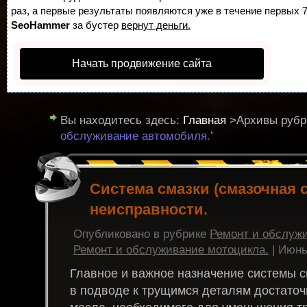
раз, а первые результаты появляются уже в течение первых 7 
SeoHammer
за бустер
вернут деньги.
Начать продвижение сайта
Вы находитесь здесь:
Главная
>Архивы рубри
обслуживание автомобиля.
’
Cистема смазки (смазочная с
неисправности.
Опубликовано в рубрике
Ремонт и обслуж
Ремонт и обслуживание мотоцикла.
| Июнь
Главное и важное назначение системы с
в подводе к трущимся деталям достаточ