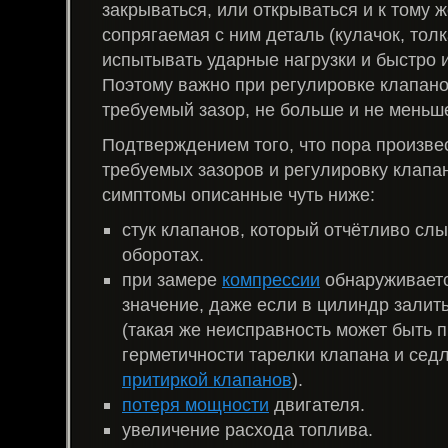
закрываться, или открываться и к тому 
сопрягаемая с ним деталь (кулачок, толк
испытывать ударные нагрузки и быстро 
Поэтому важно при регулировке клапано
требуемый зазор, не больше и не меньш
Подтверждением того, что пора произве
требуемых зазоров и регулировку клапа
симптомы описанные чуть ниже:
стук клапанов, который отчётливо сл
оборотах.
при замере
компрессии
обнаруживаетс
значение, даже если в цилиндр залит
(такая же неисправность может быть п
герметичности тарелки клапана и седл
притиркой клапанов
).
потеря мощности
двигателя.
увеличение расхода топлива.