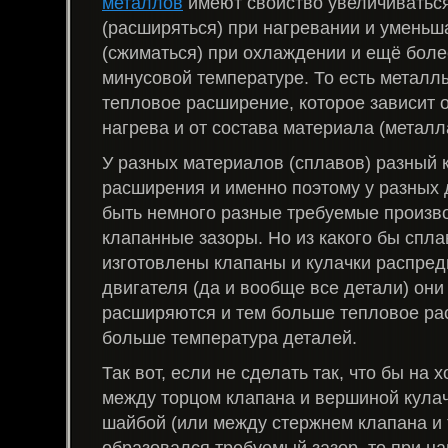
металлов
имеют свойство увеличиваться
(расширяться) при нагревании и уменьш
(сжиматься) при охлаждении и ещё боле
минусовой температуре. То есть металл
тепловое расширение, которое зависит 
нагрева и от состава материала (металл
У разных материалов (сплавов) разный
расширения и именно поэтому у разных 
быть немного разные требуемые произв
клапанные зазоры. Но из какого бы спл
изготовлены клапаны и кулачки распре
двигателя (да и вообще все детали) они
расширяются и тем больше тепловое ра
больше температура деталей.
Так вот, если не сделать так, что бы на
между торцом клапана и вершиной кулач
шайбой (или между стержнем клапана и 
образовался требуемый зазор, то при на