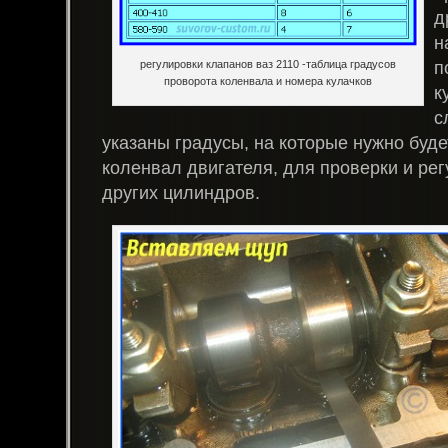
д
н
п
регулировки клапанов ваз 2110 -таблица градусов
проворота коленвала и номера кулачков
к
с
указаны градусы, на которые нужно буде
коленвал двигателя, для проверки и ре
других цилиндров.