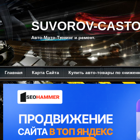
SUVOROV-CASTO
Авто-Мото-Тюнинг и ремонт.
Главная
Карта Сайта
Купить авто-товары по снижен
Мой канал на Ютубе.
Обо мне.
Рекомендую изучить.