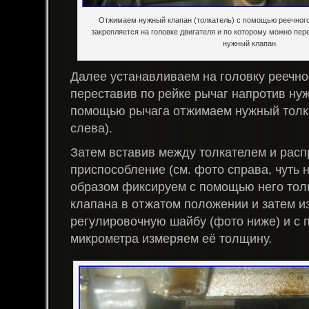
Отжимаем нужный клапан (толкатель) с помощью реечного
закрепляется на головке двигателя и по которому можно пе
нужный клапан.
Далее устанавливаем на головку реечно
переставив по рейке рычаг напротив нуж
помощью рычага отжимаем нужный толка
слева).
Затем вставив между толкателем и рас
приспособление (см. фото справа, чуть 
образом фиксируем с помощью него тол
клапана в отжатом положении и затем и
регулировочную шайбу (фото ниже) и с
микрометра измеряем её толщину.