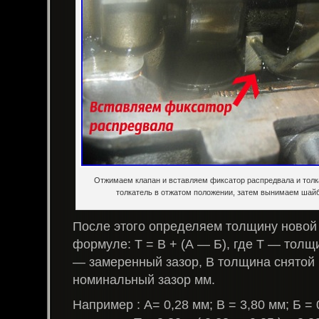
Отжимаем клапан и вставляем фиксатор распредвала и толк
толкатель в отжатом положении, затем вынимаем шайбу
После этого определяем толщину новой
формуле: Т = В + (А — Б), где Т — тол
— замеренный зазор, В толщина снятой
номинальный зазор мм.
Например : А= 0,28 мм; В = 3,80 мм; Б = 