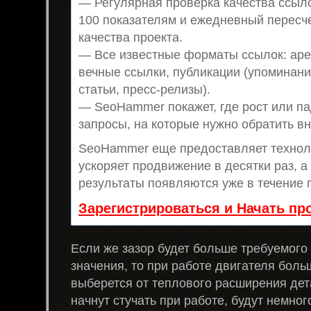
— Регулярная проверка качества ссыло
100 показателям и ежедневный пересч
качества проекта.
— Все известные форматы ссылок: аре
вечные ссылки, публикации (упоминани
статьи, пресс-релизы).
— SeoHammer покажет, где рост или па
запросы, на которые нужно обратить в
SeoHammer еще предоставляет техно
ускоряет продвижение в десятки раз, а
результаты появляются уже в течение 
Зарегистрироваться и Начать п
Если же зазор будет больше требуемого
значения, то при работе двигателя боль
выберется от теплового расширения дет
начнут стучать при работе, будут немно