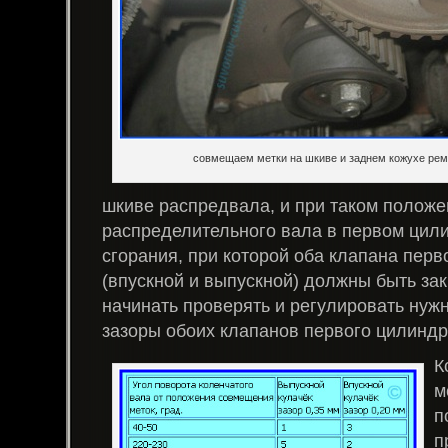
совмещаем метки на шкиве и заднем кожухе ре
шкиве распредвала, и при таком положе
распределительного вала в первом цил
сгорания, при которой оба клапана перв
(впускной и выпускной) должны быть за
начинать проверять и регулировать ну
зазоры обоих клапанов первого цилиндр
К
м
п
п