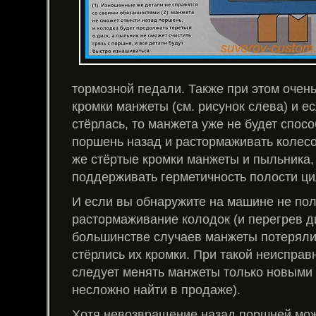
тормозной педали. Также при этом очен
кромки манжеты (см. рисунок слева) и ес
стёрлась, то манжета уже не будет спос
поршень назад и растормаживать колесо
же стёртые кромки манжеты и пыльника, 
поддерживать герметичность полости ц
И если вы обнаружите на машине не по
растормаживание колодок (и перегрев ди
большинстве случаев манжеты потеряли
стёрлись их кромки. При такой неисправ
следует менять манжеты только новыми
несложно найти в продаже).
Хотя невозвращение назад поршней мож