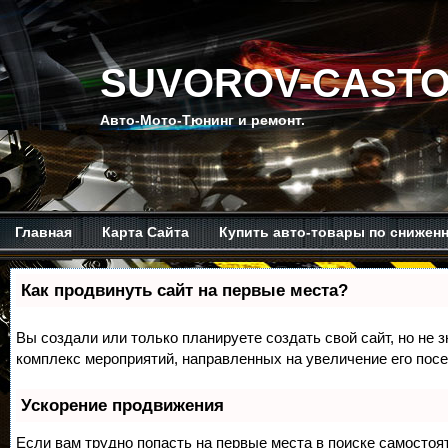
SUVOROV-CASTO
Авто-Мото-Тюнинг и ремонт.
Главная
Карта Сайта
Купить авто-товары по снижен
Мой канал на Ютубе.
Обо мне.
Рекомендую изучить.
Как продвинуть сайт на первые места?
Вы создали или только планируете создать свой сайт, но не з
комплекс мероприятий, направленных на увеличение его пос
Ускорение продвижения
Если вам трудно попасть на первые места в поиске самосто