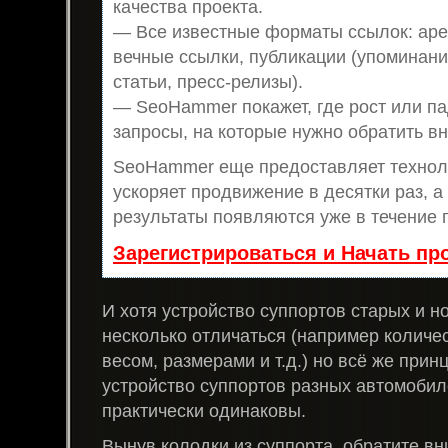
качества проекта.
— Все известные форматы ссылок: аре
вечные ссылки, публикации (упоминани
статьи, пресс-релизы).
— SeoHammer покажет, где рост или па
запросы, на которые нужно обратить в
SeoHammer еще предоставляет техно
ускоряет продвижение в десятки раз, а
результаты появляются уже в течение 
Зарегистрироваться и Начать п
И хотя устройство суппортов старых и 
несколько отличаться (например количе
весом, размерами и т.д.) но всё же прин
устройство суппортов разных автомобил
практически одинаковы.
Вынув колодки из суппорта, обратите в