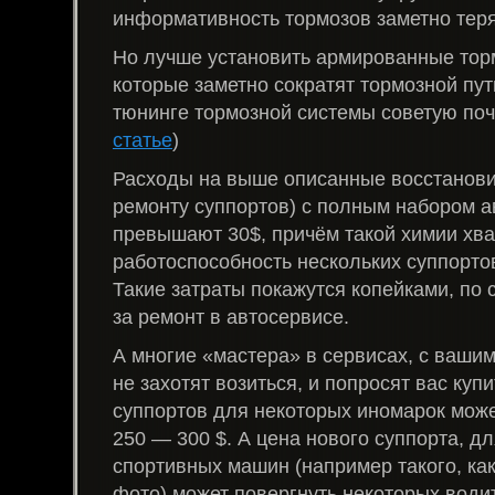
информативность тормозов заметно теря
Но лучше установить армированные тор
которые заметно сократят тормозной пут
тюнинге тормозной системы советую поч
статье
)
Расходы на выше описанные восстанови
ремонту суппортов) с полным набором а
превышают 30$, причём такой химии хва
работоспособность нескольких суппортов
Такие затраты покажутся копейками, по
за ремонт в автосервисе.
А многие «мастера» в сервисах, с ваши
не захотят возиться, и попросят вас куп
суппортов для некоторых иномарок може
250 — 300 $. А цена нового суппорта, д
спортивных машин (например такого, ка
фото) может повергнуть некоторых води