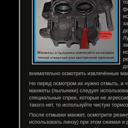
то
ф
и
з
д
Л
з
н
р
да
внимательно осмотреть извлечённые ма
Но перед осмотром их нужно отмыть, а 
манжеты (пыльники) следует использова
специальные спреи, которые не агрессив
такого нет, то используйте чистую тормо
После отмывки манжет, осмотрите резин
использовать линзу) при этом сжимая и