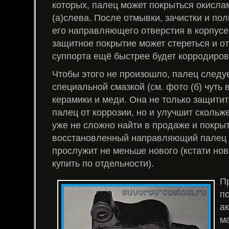
которых, палец может покрыться окислам
(а)слева. После отмывки, зачистки и по
его направляющего отверстия в корпусе 
защитное покрытие может стереться и от
суппорта ещё быстрее будет корродиров
Чтобы этого не произошло, палец следу
специальной смазкой (см. фото (б) чуть
керамики и меди. Она не только защит
палец от коррозии, но и улучшит скольж
уже не сложно найти в продаже и покры
восстановленный направляющий палец 
прослужит не меньше нового (кстати нов
купить по отдельности).
П
п
а
м