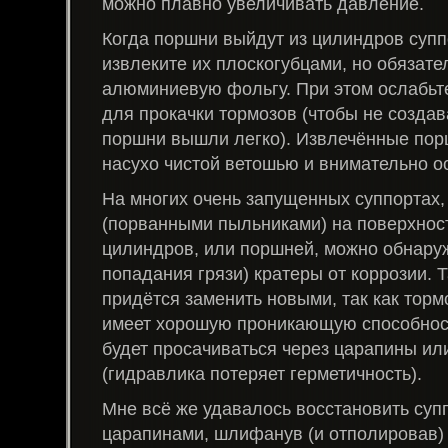
можно плавно увеличивать давление.
Когда поршни выйдут из цилиндров супп
извлеките их плоскогубцами, но обязате
алюминиевую фольгу. При этом ослабьт
для прокачки тормозов (чтобы не создав
поршни вышли легко). Извлечённые пор
насухо чистой ветошью и внимательно о
На многих очень запущенных суппортах
(порванными пыльниками) на поверхнос
цилиндров, или поршней, можно обнару
попадания грязи) кратеры от коррозии. 
придётся заменить новыми, так как торм
имеет хорошую проникающую способнос
будет просачиваться через царапины ил
(гидравлика потеряет герметичность).
Мне всё же удавалось восстановить супп
царапинами, шлифанув (и отполировав) 