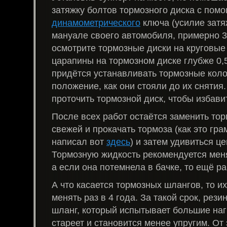
затяжку болтов тормозного диска с пом
динамометрического
ключа (усилие затя
мануале своего автомобиля, примерно 3
осмотрите тормозные диски на круговые
царапины на тормозном диске глубже 0,5
придётся устанавливать тормозные коло
положение, как они стояли до их снятия.
проточить тормозной диск, чтобы избави
После всех работ остаётся заменить то
свежей и прокачать тормоза (как это гра
написал вот
здесь
) и затем удивиться ц
Тормозную жидкость рекомендуется меня
а если она потемнела в бачке, то ещё р
А что касается тормозных шлангов, то и
менять раз в 4 года. За такой срок, рез
шланг, который испытывает большие наг
стареет и становится менее упругим. От 