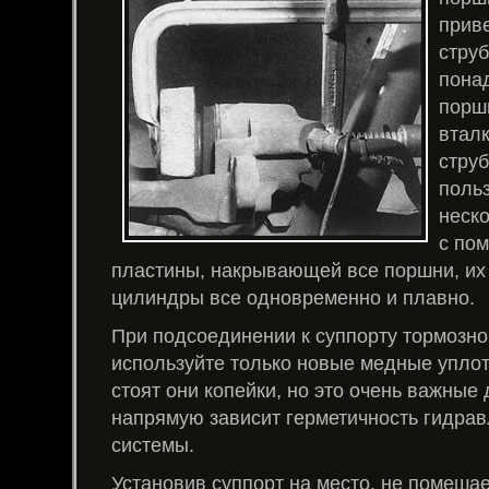
приве
струб
понад
порш
втал
стру
польз
неск
с по
пластины, накрывающей все поршни, их
цилиндры все одновременно и плавно.
При подсоединении к суппорту тормозно
используйте только новые медные уплот
стоят они копейки, но это очень важные 
напрямую зависит герметичность гидрав
системы.
Установив суппорт на место, не помеша