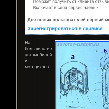
— Поможет получить от клиента отзывы
— Включает в себя сервис чаевых.
Для новых пользователей первый ме
Зарегистрироваться в сервисе
На
большинстве
автомобилей
и
мотоциклов