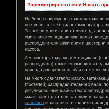
Зарегистрироваться и Начать п
На более современных моторах масло 
поступает также в гидрокомпенсаторы з
Так же на многих двигателях под давле
смазываются подшипники вала привода 
распределителя зажигания и шестерни 
насоса.
А у некоторых машин и мотоциклов (с ц
распредвала) также смазываются ведома
привода распредвала, ну и натяжное уст
На многих двигателях масло, вытекающе
(постелей) распределительного вала, по
регулировочные шайбы (если нет гидрок
смазывает толкатели, стержни и напра
клапанов
и заполняет в головке цилинд
для смазки кулачков распредвала. Посл