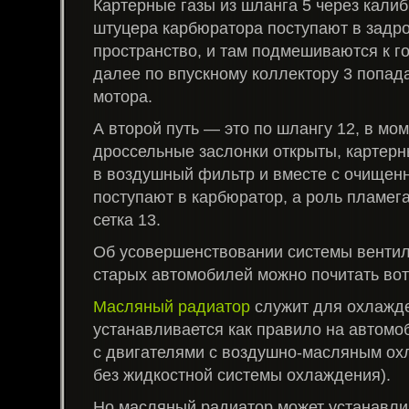
Картерные газы из шланга 5 через кали
штуцера карбюратора поступают в задр
пространство, и там подмешиваются к г
далее по впускному коллектору 3 попа
мотора.
А второй путь — это по шлангу 12, в мом
дроссельные заслонки открыты, картерн
в воздушный фильтр и вместе с очищен
поступают в карбюратор, а роль пламег
сетка 13.
Об усовершенствовании системы вентил
старых автомобилей можно почитать вот
Масляный радиатор
служит для охлажд
устанавливается как правило на автомо
с двигателями с воздушно-масляным о
без жидкостной системы охлаждения).
Но масляный радиатор может устанавли