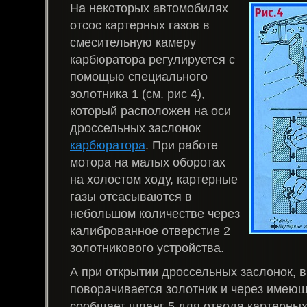
На некоторых автомобилях
отсос картерных газов в
смесительную камеру
карбюратора регулируется с
помощью специального
золотника 1 (см. рис 4),
который расположен на оси
дроссельных заслонок
карбюратора
. При работе
мотора на малых оборотах
на холостом ходу, картерные
газы отсасываются в
небольшом количестве через
калиброванное отверстие 2
золотникового устройства.
А при открытии дроссельных заслонок, в
поворачивается золотник и через имеющ
сообщает шланг 5 для отвода картерных