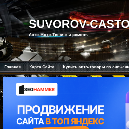
SUVOROV-CASTO
Авто-Мото-Тюнинг и ремонт.
Главная
Карта Сайта
Купить авто-товары по снижен
Мой канал на Ютубе.
Обо мне.
Рекомендую изучить.