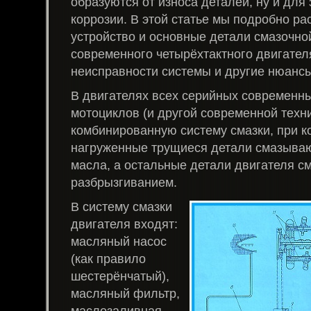
образуются от износа деталей, ну и для
коррозии. В этой статье мы подробно р
устройство и основные детали смазочно
современного четырёхтактного двигател
неисправности системы и другие нюансы
В двигателях всех серийных современн
мотоциклов (и другой современной техн
комбинированную систему смазки, при к
нагруженные трущиеся детали смазыва
масла, а остальные детали двигателя 
разбрызгиванием.
В систему смазки
двигателя входят:
масляный насос
(как правило
шестерёнчатый),
масляный фильтр,
маслозаливная