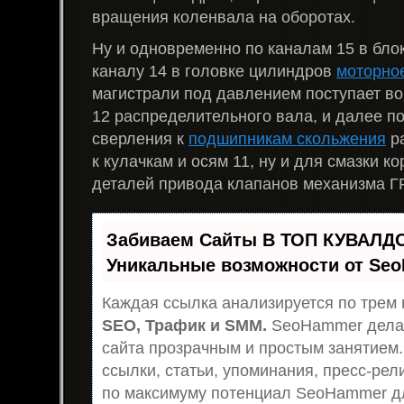
вращения коленвала на оборотах.
Ну и одновременно по каналам 15 в бло
каналу 14 в головке цилиндров
моторно
магистрали под давлением поступает во
12 распределительного вала, и далее по
сверления к
подшипникам скольжения
ра
к кулачкам и осям 11, ну и для смазки к
деталей привода клапанов механизма Г
Забиваем Сайты В ТОП КУВАЛДО
Уникальные возможности от Se
Каждая ссылка анализируется по трем 
SEO, Трафик и SMM.
SeoHammer дела
сайта прозрачным и простым занятием.
ссылки, статьи, упоминания, пресс-рел
по максимуму потенциал SeoHammer д