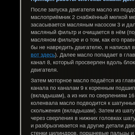
После запуска двигателя масло из поддо
маслоприёмник 2 снабжённый мелкой ме
засасывается масляным насосом 3 и дал
масляный фильтр и очищается в нём (п
масляном фильтре и о том, как его прав
бы не навредить двигателю, я написал в
вот здесь
). Далее масло попадает в гл
канал 8, который просверлен вдоль бло
двигателя.
Затем моторное масло подаётся из глав
канала по каналам 9 к коренным подши
(вкладышам), а из них по сверлениям 16
коленвала масло подводится к шатунн
скольжения (вкладышам). Затем из шат
через сверления в нижних головках шат
и разбрызгивается на другие детали дви
стенки цилиндров, поршневые пальцы и к